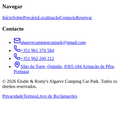
Navegar
Início
Sobre
Preçário
Localização
Contacto
Reservar
Contacto
algarvecampingcarpark@gmail.com
+351 961 376 584
+351 962 260 212
Sítio da Torre, Quintão, 8365-184 Armação de Pêra,
Portugal
©
2026
Elodie & Romy's Algarve Camping Car Park
.
Todos os
direitos reservados
.
Privacidade
Termos
Livro de Reclamações