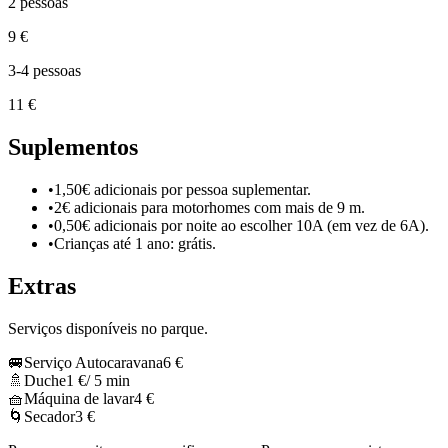
2 pessoas
9 €
3-4 pessoas
11 €
Suplementos
•
1,50€ adicionais por pessoa suplementar.
•
2€ adicionais para motorhomes com mais de 9 m.
•
0,50€ adicionais por noite ao escolher 10A (em vez de 6A).
•
Crianças até 1 ano: grátis.
Extras
Serviços disponíveis no parque.
🚐
Serviço Autocaravana
6 €
🚿
Duche
1 €
/ 5 min
🧺
Máquina de lavar
4 €
🌀
Secador
3 €